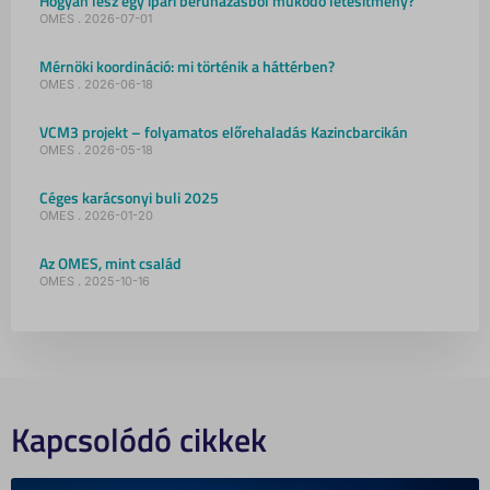
Hogyan lesz egy ipari beruházásból működő létesítmény?
OMES
2026-07-01
Mérnöki koordináció: mi történik a háttérben?
OMES
2026-06-18
VCM3 projekt – folyamatos előrehaladás Kazincbarcikán
OMES
2026-05-18
Céges karácsonyi buli 2025
OMES
2026-01-20
Az OMES, mint család
OMES
2025-10-16
Kapcsolódó cikkek