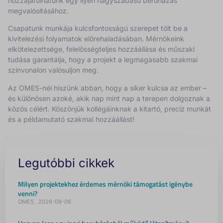
hozzájárulhatunk egy ilyen nagyszabású beruházás
megvalósításához.
Csapatunk munkája kulcsfontosságú szerepet tölt be a
kivitelezési folyamatok előrehaladásában. Mérnökeink
elkötelezettsége, felelősségteljes hozzáállása és műszaki
tudása garantálja, hogy a projekt a legmagasabb szakmai
színvonalon valósuljon meg.
Az OMES-nél hiszünk abban, hogy a siker kulcsa az ember –
és különösen azoké, akik nap mint nap a terepen dolgoznak a
közös célért. Köszönjük kollégáinknak a kitartó, precíz munkát
és a példamutató szakmai hozzáállást!
Legutóbbi cikkek
Milyen projektekhez érdemes mérnöki támogatást igénybe
venni?
OMES
2026-08-06