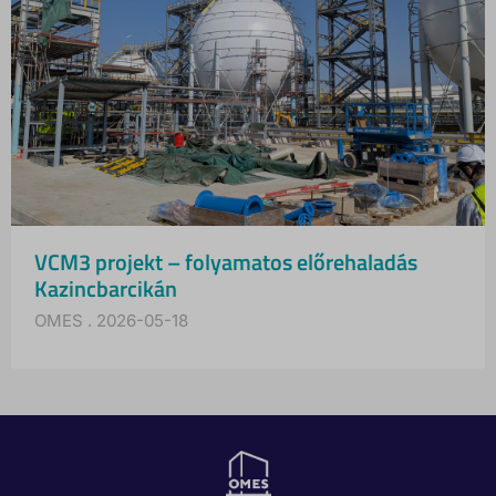
VCM3 projekt – folyamatos előrehaladás
Kazincbarcikán
OMES
2026-05-18