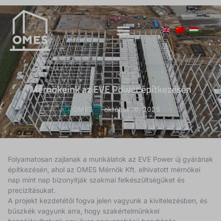
Mérnökeink az EVE Power építkezésén
OMES
október 16, 2025
Folyamatosan zajlanak a munkálatok az EVE Power új gyárának
építkezésén, ahol az OMES Mérnök Kft. elhivatott mérnökei
nap mint nap bizonyítják szakmai felkészültségüket és
precizitásukat.
A projekt kezdetétől fogva jelen vagyunk a kivitelezésben, és
büszkék vagyunk arra, hogy szakértelmünkkel