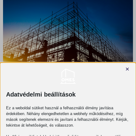
×
Milyen projektekhez érdemes mérnöki
Adatvédelmi beállítások
támogatást igénybe venni?
OMES
2026-08-06
Ez a weboldal sütiket használ a felhasználói élmény javítása
érdekében. Néhány elengedhetetlen a webhely működéséhez, míg
mások segítenek elemezni és javítani a felhasználói élményt. Kérjük,
tekintse át lehetőségeit, és válasszon.