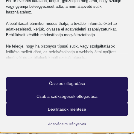
Ha 16 évesnél fiatalabb, kérjük, győződjön meg arról, hogy szülője
vagy gyámja beleegyezését adta, a nem alapvető sütik
használatához.
A beállításait bármikor módosíthatja, a további információkért az
adatkezelésről, kérjük, olvassa el adatvédelmi szabályzatunkat.
Beállításait később módosíthatja megváltoztathatja.
Ne feledje, hogy ha bizonyos típusú sütik, vagy szolgáltatások
letiltása mellett dönt, az befolyásolhatja a webhely által nyújtott
élményét és az általunk kínált szolgáltatásokat.
Alapvető
Az alapvető sütik és szolgáltatások biztosítják az oldal megfelelő
Hogyan lesz egy ipari beruházásból működő
működéséhez. Ezek a sütik és szolgáltatások a GDPR szerint nem
Összes elfogadása
igénylik a felhasználó hozzájárulását.
létesítmény?
Részletek megjelenítése
Csak a szükségesek elfogadása
OMES
2026-07-01
Statisztikai
A statisztikai sütik és szolgáltatások felhasználási információkat
mhcookie
Beállítások mentése
gyűjtenek, amelyek lehetővé teszik számunkra, hogy betekintést
wordpress_logged_in_*
nyerjünk abba, hogyan lépnek kapcsolatba látogatóink a
weboldalunkkal.
Adatvédelmi irányelvek
wordpress_test_cookie
Részletek megjelenítése