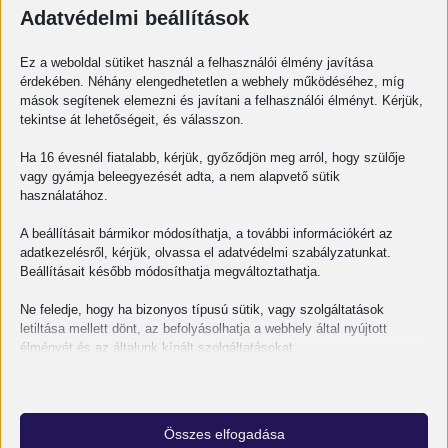
Adatvédelmi beállítások
Ez a weboldal sütiket használ a felhasználói élmény javítása
érdekében. Néhány elengedhetetlen a webhely működéséhez, míg
mások segítenek elemezni és javítani a felhasználói élményt. Kérjük,
tekintse át lehetőségeit, és válasszon.
Ha 16 évesnél fiatalabb, kérjük, győződjön meg arról, hogy szülője
vagy gyámja beleegyezését adta, a nem alapvető sütik
Az OMES, mint család
használatához.
A beállításait bármikor módosíthatja, a további információkért az
Az OMES Mérnök Kft.-nél hisszük, hogy a siker alapja nem
adatkezelésről, kérjük, olvassa el adatvédelmi szabályzatunkat.
csupán a szakmai tudás, hanem az emberek közötti
Beállításait később módosíthatja megváltoztathatja.
bizalom és együttműködés. Az elmúlt évek során
Ne feledje, hogy ha bizonyos típusú sütik, vagy szolgáltatások
letiltása mellett dönt, az befolyásolhatja a webhely által nyújtott
OMES
2025-10-16
élményét és az általunk kínált szolgáltatásokat.
Alapvető
Az alapvető sütik és szolgáltatások biztosítják az oldal megfelelő
BLOG
működéséhez. Ezek a sütik és szolgáltatások a GDPR szerint nem
Összes elfogadása