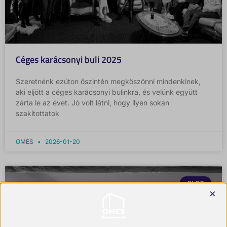
Céges karácsonyi buli 2025
Szeretnénk ezúton őszintén megköszönni mindenkinek,
aki eljött a céges karácsonyi bulinkra, és velünk együtt
zárta le az évet. Jó volt látni, hogy ilyen sokan
szakítottatok
OMES
2026-01-20
BLOG
×