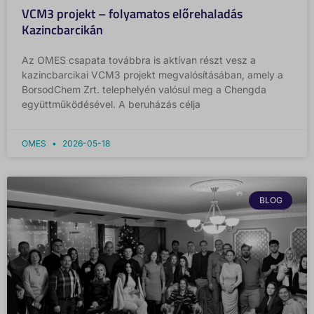
VCM3 projekt – folyamatos előrehaladás
Kazincbarcikán
Az OMES csapata továbbra is aktívan részt vesz a
kazincbarcikai VCM3 projekt megvalósításában, amely a
BorsodChem Zrt. telephelyén valósul meg a Chengda
együttműködésével. A beruházás célja
OMES
2026-05-18
BLOG