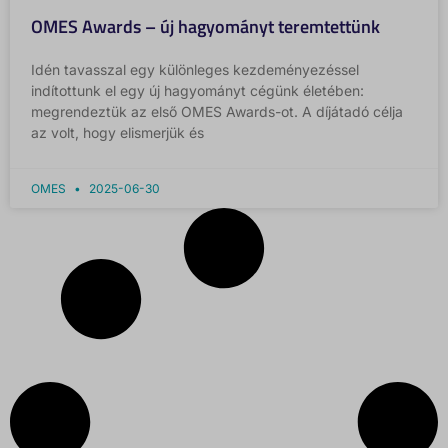
OMES Awards – új hagyományt teremtettünk
Idén tavasszal egy különleges kezdeményezéssel
indítottunk el egy új hagyományt cégünk életében:
megrendeztük az első OMES Awards-ot. A díjátadó célja
az volt, hogy elismerjük és
OMES
2025-06-30