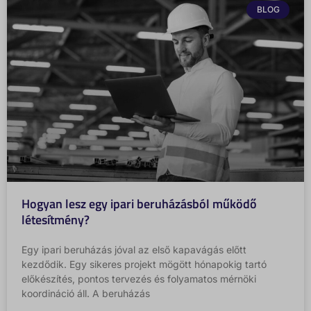
BLOG
Hogyan lesz egy ipari beruházásból működő
létesítmény?
Egy ipari beruházás jóval az első kapavágás előtt
kezdődik. Egy sikeres projekt mögött hónapokig tartó
előkészítés, pontos tervezés és folyamatos mérnöki
koordináció áll. A beruházás