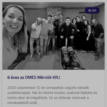
ssm_au_c
www.gstatic.com
BLOG
6 éves az OMES Mérnök Kft.!
2025 szeptember 12-én ünnepeltük cégünk hatodik
születésnapját. Hat év kitartó munka, szakmai fejlődés és
közös siker áll mögöttünk. Ez az időszak nemcsak a
növekedésről szólt,