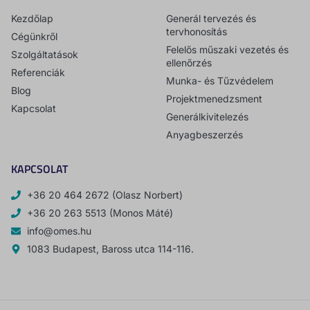
Kezdőlap
Generál tervezés és
tervhonosítás
Cégünkről
Felelős műszaki vezetés és
Szolgáltatások
ellenőrzés
Referenciák
Munka- és Tűzvédelem
Blog
Projektmenedzsment
Kapcsolat
Generálkivitelezés
Anyagbeszerzés
KAPCSOLAT
+36 20 464 2672 (Olasz Norbert)
+36 20 263 5513 (Monos Máté)
info@omes.hu
1083 Budapest, Baross utca 114-116.