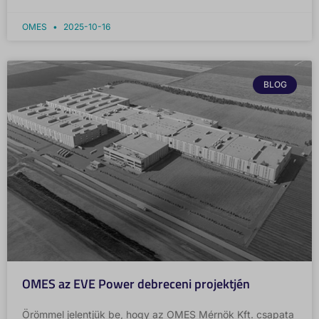
OMES
2025-10-16
BLOG
OMES az EVE Power debreceni projektjén
Örömmel jelentjük be, hogy az OMES Mérnök Kft. csapata