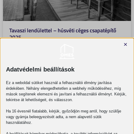
Tavaszi lendülettel – húsvéti céges csapatépítő
2025
×
Az ünnepi időszak számunkra nemcsak a pihenést, hanem
az együtt töltött minőségi idő lehetőségét is jelenti. Az idei
húsvéti összejövetelünk egy kellemes tavaszi estére esett,
Adatvédelmi beállítások
OMES
2025-06-26
Ez a weboldal sütiket használ a felhasználói élmény javítása
érdekében. Néhány elengedhetetlen a webhely működéséhez, míg
mások segítenek elemezni és javítani a felhasználói élményt. Kérjük,
tekintse át lehetőségeit, és válasszon.
BLOG
Ha 16 évesnél fiatalabb, kérjük, győződjön meg arról, hogy szülője
vagy gyámja beleegyezését adta, a nem alapvető sütik
használatához.
A beállításait bármikor módosíthatja, a további információkért az