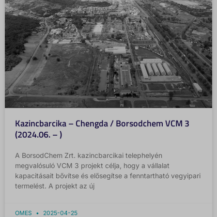
omes.hu
Részletek megjelenítése
Egyéb szolgáltatások
www.omes.hu
Ez a kategória minden olyan sütit, domaint és szolgáltatást
fonts.gstatic.com
magában foglal, amelyek nem tartoznak a megadott kategóriákba,
maps.google.com
vagy amelyeket nem kategorizáltak.
Részletek megjelenítése
__mp_opt_in_out_*
lang
ssm_au_c
Kazincbarcika – Chengda / Borsodchem VCM 3
www.gstatic.com
(2024.06. – )
A BorsodChem Zrt. kazincbarcikai telephelyén
megvalósuló VCM 3 projekt célja, hogy a vállalat
kapacitásait bővítse és elősegítse a fenntartható vegyipari
termelést. A projekt az új
OMES
2025-04-25