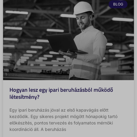
BLOG
Hogyan lesz egy ipari beruházásból működő
létesítmény?
Egy ipari beruházás jóval az első kapavágás előtt
kezdődik. Egy sikeres projekt mögött hónapokig tartó
előkészítés, pontos tervezés és folyamatos mérnöki
koordináció áll. A beruházás