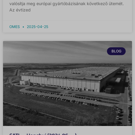
valósítja meg európai gyártóbázisának következő ütemét.
Az évtized
OMES
2025-04-25
BLOG