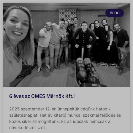
BLOG
6 éves az OMES Mérnök Kft.!
2025 szeptember 12-én ünnepeltük cégünk hatodik
születésnapját. Hat év kitartó munka, szakmai fejlődés és
közös siker áll mögöttünk. Ez az időszak nemcsak a
növekedésről szólt,