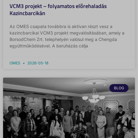
VCM3 projekt – folyamatos előrehaladás
Kazincbarcikán
Az OMES csapata továbbra is aktívan részt vesz a
kazincbarcikai VCM3 projekt megvalósításában, amely a
BorsodChem Zrt. telephelyén valósul meg a Chengda
együttműködésével. A beruházás célja
OMES
2026-05-18
BLOG