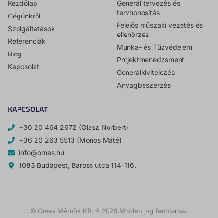
Kezdőlap
Generál tervezés és
tervhonosítás
Cégünkről
Felelős műszaki vezetés és
Szolgáltatások
ellenőrzés
Referenciák
Munka- és Tűzvédelem
Blog
Projektmenedzsment
Kapcsolat
Generálkivitelezés
Anyagbeszerzés
KAPCSOLAT
+36 20 464 2672 (Olasz Norbert)
+36 20 263 5513 (Monos Máté)
info@omes.hu
1083 Budapest, Baross utca 114-116.
© Omes Mérnök Kft. ® 2026 Minden jog fenntartva.