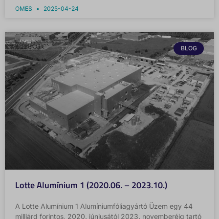
OMES
2025-04-24
BLOG
Lotte Alumínium 1 (2020.06. – 2023.10.)
A Lotte Alumínium 1 Alumíniumfóliagyártó Üzem egy 44
milliárd forintos, 2020. júniusától 2023. novemberéig tartó