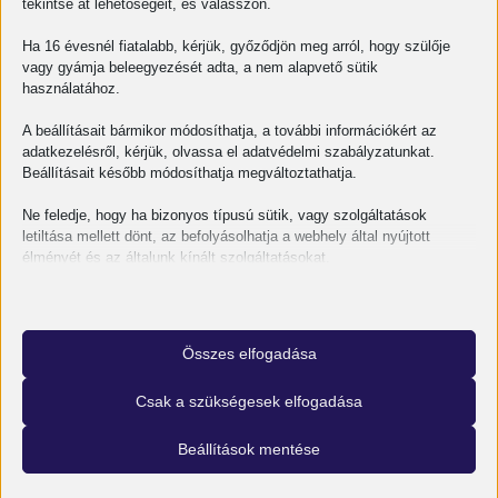
tekintse át lehetőségeit, és válasszon.
Ha 16 évesnél fiatalabb, kérjük, győződjön meg arról, hogy szülője
vagy gyámja beleegyezését adta, a nem alapvető sütik
használatához.
A beállításait bármikor módosíthatja, a további információkért az
adatkezelésről, kérjük, olvassa el adatvédelmi szabályzatunkat.
Beállításait később módosíthatja megváltoztathatja.
Ne feledje, hogy ha bizonyos típusú sütik, vagy szolgáltatások
letiltása mellett dönt, az befolyásolhatja a webhely által nyújtott
élményét és az általunk kínált szolgáltatásokat.
Alapvető
Az alapvető sütik és szolgáltatások biztosítják az oldal megfelelő
működéséhez. Ezek a sütik és szolgáltatások a GDPR szerint nem
Összes elfogadása
igénylik a felhasználó hozzájárulását.
Hogyan lesz egy ipari beruházásból működő
Részletek megjelenítése
Csak a szükségesek elfogadása
létesítmény?
Statisztikai
A statisztikai sütik és szolgáltatások felhasználási információkat
mhcookie
Beállítások mentése
OMES
2026-07-01
gyűjtenek, amelyek lehetővé teszik számunkra, hogy betekintést
wordpress_logged_in_*
nyerjünk abba, hogyan lépnek kapcsolatba látogatóink a