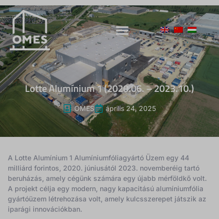
Lotte Alumínium 1 (2020.06. – 2023.10.)
OMES
április 24, 2025
A Lotte Alumínium 1 Alumíniumfóliagyártó Üzem egy 44
milliárd forintos, 2020. júniusától 2023. novemberéig tartó
beruházás, amely cégünk számára egy újabb mérföldkő volt.
A projekt célja egy modern, nagy kapacitású alumíniumfólia
gyártóüzem létrehozása volt, amely kulcsszerepet játszik az
iparági innovációkban.