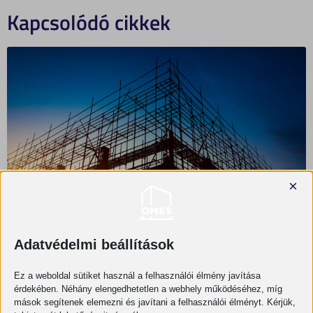
Kapcsolódó cikkek
×
Adatvédelmi beállítások
Milyen projektekhez érdemes mérnöki
Ez a weboldal sütiket használ a felhasználói élmény javítása
támogatást igénybe venni?
érdekében. Néhány elengedhetetlen a webhely működéséhez, míg
mások segítenek elemezni és javítani a felhasználói élményt. Kérjük,
OMES
2026-08-06