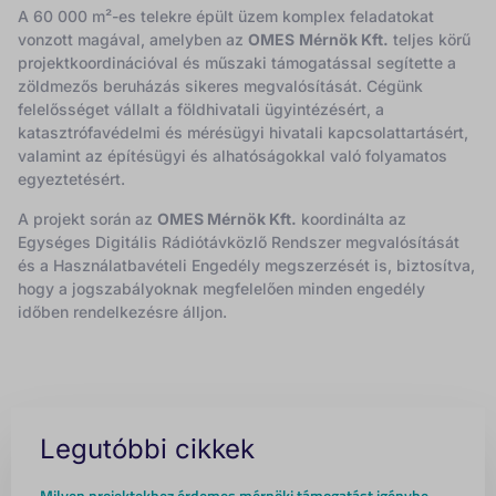
A 60 000 m²-es telekre épült üzem komplex feladatokat
vonzott magával, amelyben az
OMES
Mérnök Kft.
teljes körű
projektkoordinációval és műszaki támogatással segítette a
zöldmezős beruházás sikeres megvalósítását. Cégünk
felelősséget vállalt a földhivatali ügyintézésért, a
katasztrófavédelmi és mérésügyi hivatali kapcsolattartásért,
valamint az építésügyi és alhatóságokkal való folyamatos
egyeztetésért.
A projekt során az
OMES Mérnök Kft.
koordinálta az
Egységes Digitális Rádiót
ávközlő Rendszer megvalósítását
és a Használatbavételi Engedély megszerzését is, biztosítva,
hogy a jogszabályoknak megfelelően minden engedély
időben rendelkezésre álljon.
Legutóbbi cikkek
Milyen projektekhez érdemes mérnöki támogatást igénybe