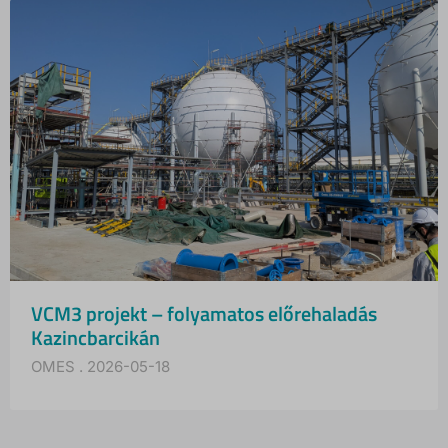
VCM3 projekt – folyamatos előrehaladás
Kazincbarcikán
OMES
2026-05-18