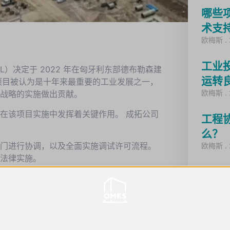
哪些
术支
欧梅斯
工业
）决定于 2022 年在匈牙利东部德布勒森建
运转
项目被认为是十年来最重要的工业发展之一，
欧梅斯
战略的实施做出贡献。
在该项目实施中发挥着关键作用。
成拓公司
工程
么？
部门进行协调，以及全面实施调试许可流程。
欧梅斯
法律实施。
VCM
Kazi
欧梅斯
公司2