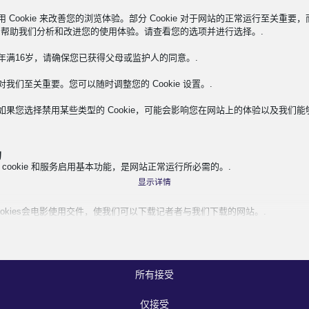
欧梅斯
 Cookie 来改善您的浏览体验。部分 Cookie 对于网站的正常运行至关重要
ie 则帮助我们分析和改进您的使用体验。请查看您的选项并进行选择。.
OME
年满16岁，请确保您已获得父母或监护人的同意。.
欧梅斯
我们至关重要。您可以随时调整您的 Cookie 设置。.
如果您选择禁用某些类型的 Cookie，可能会影响您在网站上的体验以及我们能
的
 cookie 和服务启用基本功能，是网站正常运行所必需的。.
显示详情
ookies会电影使用交件，使我们可以下载记者者与我们下载的网站。.
ie
显示详情
ss_logged_in_*
的
ss_test_cookie
Cookie 和服务对于显示某些媒体元素（例如嵌入式视频、地图、社交媒体帖子
ixpanel
所有接受
g
显示详情
ings-*
服务
仅接受