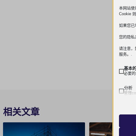
本网站使用
Cook
如果您已
您的隐私对
请注意，
服务。.
基本
必要的
分析
管理c
mhcook
wordpre
相关文章
中等
wordpre
这些 
mp_*_m
的。.
wp_lan
wp-sett
其他