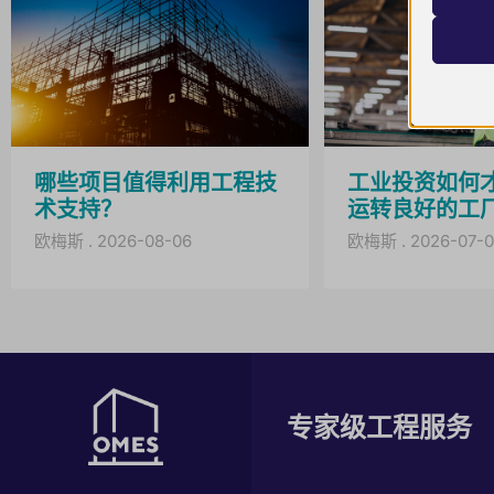
此类别
wp-sett
fonts.g
奥梅斯
maps.g
www.om
__mp_op
火焰
ssm_au
哪些项目值得利用工程技
工业投资如何
www.gst
术支持？
运转良好的工
欧梅斯
2026-08-06
欧梅斯
2026-07-0
专家级工程服务