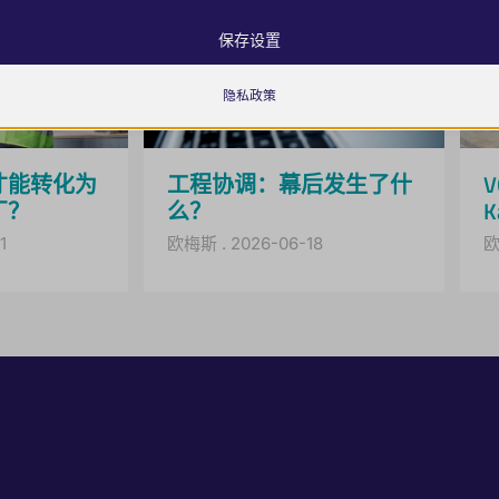
包括所有不属于其他指定类别或未明确分类的 Cookie、域名和服务。.
ings-time-*
static.com
显示详情
保存设置
oogle.com
es.hu
t_in_out_*
隐私政策
_c
才能转化为
工程协调：幕后发生了什
atic.com
厂？
么？
K
1
欧梅斯
2026-06-18